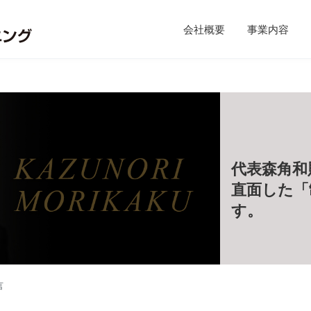
会社概要
事業内容
代表森角和
直面した「
す。
言