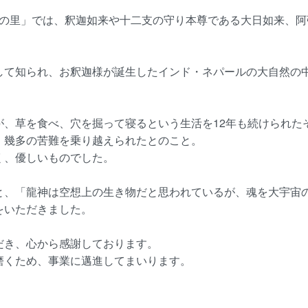
らぎの里」では、釈迦如来や十二支の守り本尊である大日如来、阿
て知られ、お釈迦様が誕生したインド・ネパールの大自然の中
が、草を食べ、穴を掘って寝るという生活を12年も続けられた
、幾多の苦難を乗り越えられたとのこと。
く、優しいものでした。
と、「龍神は空想上の生き物だと思われているが、魂を大宇宙
をいただきました。
だき、心から感謝しております。
磨くため、事業に邁進してまいります。