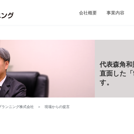
会社概要
事業内容
代表森角和
直面した「
す。
プランニング株式会社
＞
現場からの提言