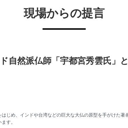
現場からの提言
ド自然派仏師「宇都宮秀雲氏」
。
をはじめ、インドや台湾などの巨大な大仏の原型を手がけた著
います。