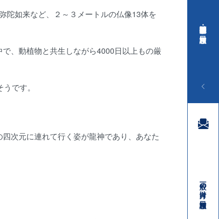
弥陀如来など、２～３メートルの仏像13体を
行政・医療関係者向け 相談窓口
で、動植物と共生しながら4000日以上もの厳
そうです。
の四次元に連れて行く姿が龍神であり、あなた
一般の方向け 相談窓口
03-3410-3888
受付時間／平日9:00 ～ 18:00