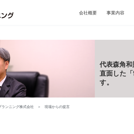
会社概要
事業内容
代表森角和
直面した「
す。
プランニング株式会社
＞
現場からの提言