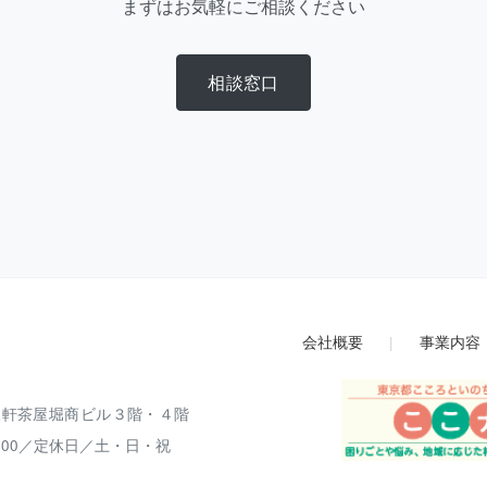
まずはお気軽にご相談ください
相談窓口
会社概要
|
事業内容
 三軒茶屋堀商ビル３階・４階
00
／
定休日／土・日・祝